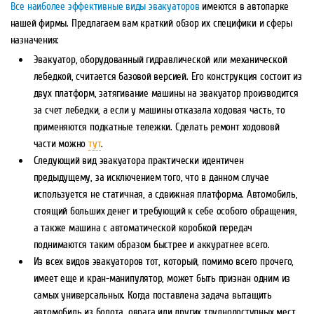
Все наиболее эффективные виды эвакуаторов
имеются в автопарке
нашей фирмы. Предлагаем вам краткий обзор их специфики и сферы
назначения:
Эвакуатор, оборудованный гидравлической или механической
лебедкой, считается базовой версией. Его конструкция состоит из
двух платформ, затягивание машины на эвакуатор производится
за счет лебедки, а если у машины отказала ходовая часть, то
применяются подкатные тележки. Сделать
ремонт ходововй
части
можно
тут
.
Следующий вид эвакуатора практически идентичен
предыдущему, за исключением того, что в данном случае
используется не статичная, а сдвижная платформа. Автомобиль,
стоящий больших денег и требующий к себе особого обращения,
а также машина с автоматической коробкой передач
поднимаются таким образом быстрее и аккуратнее всего.
Из всех видов эвакуаторов тот, который, помимо всего прочего,
имеет еще и кран-манипулятор, может быть признан одним из
самых универсальных. Когда поставлена задача вытащить
автомобиль из болота, оврага или других труднодоступных мест,